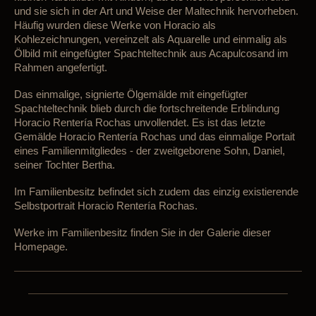
und sie sich in der Art und Weise
der Maltechnik
hervorheben.
Häufig wurden diese Werke von Horacio als
Kohlezeichnungen, vereinzelt als Aquarelle und einmalig als
Ölbild mit eingefügter Spachteltechnik
aus A
c
apul
c
osand
im
Rahmen angefertigt.
D
as
einmalige, signierte
Ölg
emälde
mit eingefügter
Spachteltechnik
blieb durch die fortschreitende Erblindung
Horacio Rentería Rochas unvollendet. Es ist das letzte
Gemälde Horacio Rentería Rocha
s und das ein
malige
Portait
eines Familienmitgliedes - der zweitgeborene Sohn, Daniel,
seiner Tochter Bertha.
I
m Familienbesitz befindet sich zudem das einzig existierende
Selbstportrait Horacio Rentería Rochas.
Werke im Familienbesitz finden Sie in der Galerie dieser
Homepage.