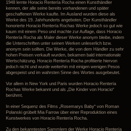
1
948 lernte Horacio Rentería Rocha einen Kunsthändler
kennen, der alle seine bereits vorhandenen
und
später
geschaffenen Werke kaufte. Im Ausland wurden diese als
Werke des 19. Jahrhunderts angeboten. Der Kunsthändler
honorierte
Horacio Rentería Rocha
s
Werke
jedoch so gut wie
k
aum mit einem
Peso und machte zur Auflage, dass
Horacio
Rentería Rocha als Maler dieser Werke anonym bleibe, indem
die Unterschriften unter seinen Werken unleserlich
bzw.
anonym
sein sollten. Die Werke, die von dem Händler zu sehr
hohen Preisen verkauft wurden, bekamen bald internationale
Wertschätzung. Horacio Rentería Rocha
profitiert
e
hiervon
jedoch nicht und wurde weiterhin mit einigen wenigen Pesos
abgespeist und im wah
r
sten Sinne des Wortes ausgebeutet.
V
or allem in New York und Paris wurden Horacio Rentería
Rochas Werke bekannt und als „Die Kinder von Horacio“
berühmt.
In einer Sequenz des Films „Rosemarys Baby“ von Roman
Polanski grübelt Mia Farrow über einer Reproduktion eines
Kunstwerkes von Horacio Rentería Rocha.
Zu den bekanntesten Sammlern der Werke Horacio Rentería