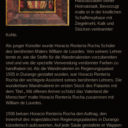
Hausfassaden seiner
Heimatstadt. Bevorzugt
malte er in der kindlichen
Schaffensphase mit
Ziegelmehl, Kalk und
Stücken verbrannter
Kohle.
Als junger Künstler wurde Horacio Rentería Rocha Schüler
des berühmten Malers William de Lourdes. Von seinem Lehrer
lernte er, wie die Stoffe für die Wandmalereien vorzubereiten
sind und wie die spezielle Verwendung verdünnter Farben zu
handhaben ist. Als die Wandmalerien im Regierungspalast
1935 in Durango gestaltet wurden, war Horacio Rentería
Rocha der wichtigste Assistent seines berühmten Lehrers. Die
wunderbare Wandmaleirei im ersten Stock des Palastes mit
dem Titel „ Mit offenen Armen schützt das Vaterland die
Menschen“ malte Horacio Rentería Rocha zusammen mit
William de Lourdes.
1936 bekam Horacio Rentería Rocha den Auftrag, den
Innenhof des majestätischen Regierungspalastes in Durango
künstlerisch aufzuwerten. Auf jede Säule gestaltete er Wappen