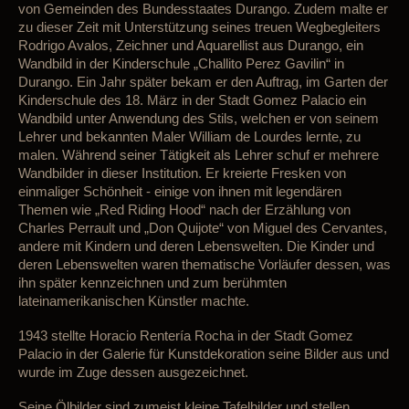
von Gemeinden des Bundesstaates Durango. Zudem malte er
zu dieser Zeit mit Unterstützung seines treuen Wegbegleiters
Rodrigo Avalos, Zeichner und Aquarellist aus Durango, ein
Wandbild in der Kinderschule „Challito Perez Gavilin“ in
Durango. Ein Jahr später bekam er den Auftrag, im Garten der
Kinderschule des 18. März in der Stadt Gomez Palacio ein
Wandbild unter Anwendung des Stils, welchen er von seinem
Lehrer und bekannten Maler William de Lourdes lernte, zu
malen. Während seiner Tätigkeit als Lehrer schuf er mehrere
Wandbilder in dieser Institution. Er kreierte Fresken von
einmaliger Schönheit - einige von ihnen mit legendären
Themen wie „Red Riding Hood“ nach der Erzählung von
Charles Perrault und „Don Quijote“ von Miguel des Cervantes,
andere mit Kindern und deren Lebenswelten. Die Kinder und
deren Lebenswelten waren thematische Vorläufer dessen, was
ihn später kennzeichnen und zum berühmten
lateinamerikanischen Künstler machte.
1943 stellte Horacio Rentería Rocha in der Stadt Gomez
Palacio in der Galerie für Kunstdekoration seine Bilder aus und
wurde im Zuge dessen ausgezeichnet
.
Seine Ölbilder sind
zumeist
kleine Tafelbilder und stellen