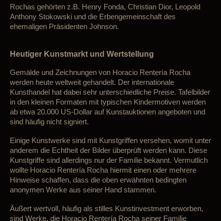
Rochas gehörten
z.B.
Henry Fonda, Christian Dior, Leopold
Anthony Stokowski und die Erbengemeinschaft des
ehemaligen Präsidenten Johnson.
Heutiger Kunstmarkt und Wertstellung
Gemälde und Zeichnungen von Horacio Rentería Rocha
werden heute weltweit gehandelt. Der internationale
Kunsthandel h
at dabei sehr unterschiedliche Preise. Tafelbilder
in den kleinen Formaten mit typischen Kindermotiven werden
ab etwa 20.000 US-Dollar auf Kunstauktionen angeboten und
sind häufig nicht signiert.
Einige Kunstwerke sind mit Kunstgriffen versehen, womit
unter
and
e
rem
die Echtheit der Bilder überprüft werden kann. Diese
Kunstgriffe sind allerdings nur der Familie bekannt.
Vermutlich
wollte Horacio Rentería Rocha hiermit einen oder mehrere
Hinweise schaffen, dass die
oben erwähnten
bedingten
anonymen Werke aus seiner Hand stammen.
Ä
ußert wertvoll, häufig als stilles Kunstinvestment erworben,
sind
Werke, die Horacio Rentería Rocha seiner Familie