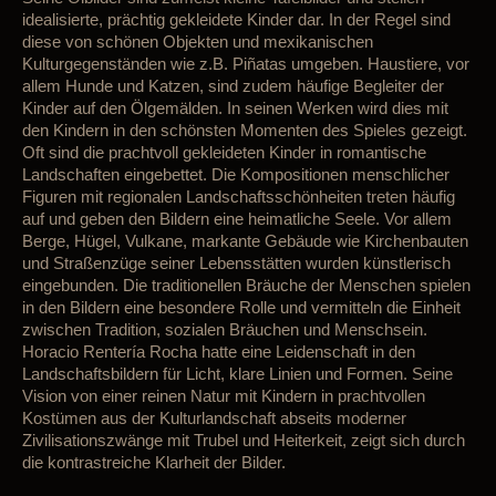
idealisierte, prächtig gekleidete Kinder dar. In der Regel sind
diese von schönen Objekten und mexikanischen
Kulturgegenständen wie z.B.
Piñatas
umgeben. Haustiere, vor
allem Hunde und Katzen, sind zudem häufige Begleiter der
Kinder auf den Ölgemälden.
In seinen Werken wird dies mit
den Kindern in den schönsten Momenten des Spieles gezeigt.
Oft sind die prachtvoll gekleideten Kinder in romantische
Landschaften eingebettet. Die Kompositionen menschlicher
Figuren mit regionalen Landschaftsschönheiten treten häufig
auf und geben den Bildern eine heimatliche Seele. Vor allem
Berge, Hügel, Vulkane, markante Gebäude wie Kirchenbauten
und Straßenzüge seiner Lebensstätten wurden künstlerisch
eingebunden. Die traditionellen Bräuche der Menschen spielen
in den Bildern eine besondere Rolle und vermitteln die Einheit
zwischen Tradition, sozialen Bräuchen und Menschsein.
Horacio Rentería Rocha hatte eine Leidenschaft in den
Landschaftsbildern für Licht, klare Linien und Formen. Seine
Vision von einer reinen Natur mit Kindern in prachtvollen
Kostümen aus der Kulturlandschaft abseits moderner
Zivilisationszwänge mit Trubel und Heiterkeit, zeigt sich durch
die kontrastreiche Klarheit der Bilder.