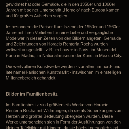
gewidmet hat oder Gemälde, die in den 1950er und 1960er
Jahren mit seiner Unterschrift „Horacio“ nach Europa kamen
und für großes Aufsehen sorgten.
Insbesondere die Pariser Kunstszene
der 1950er und 1960er
Jahre
mit ihren Vorlieben für reine Liebe und vergängliche
Mode war in diesen Zeiten von den Bildern angetan.
Gemälde
und Zeichnungen von Horacio Rentería Rocha wurden
weltweit ausgestellt - z.B. im Louvre in Paris, im Museo del
Porto in Madrid, im Nationalmuseum der Kunst in Mexico City.
Die
wertvolleren Kunstwerke
werden
- vor allem im nord- und
lateinamerikanischen Kunstmarkt -
inzwischen
im einstelligen
Millionenbereich gehandelt
.
Bilder im Familienbesitz
Im Familienbesitz sind größtenteils Werke von Horacio
Rentería Rocha mit Widmungen, da sie als Schenkungen
vom
Herzen und größter Bedeutung
übergeben wurden. Diese
Werke unterscheiden sich in Form der Ausführungen
von
de
n
kleinen Tafelbilder mit Kindern, da sie höchst persönlich sind